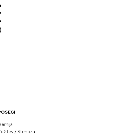
E
E
)
POSEGI
ernija
ožitev / Stenoza