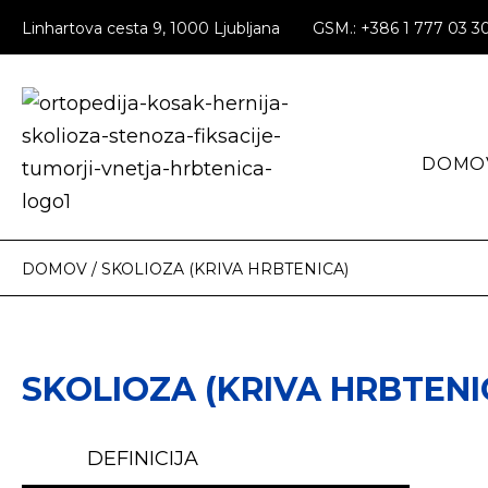
Linhartova cesta 9, 1000 Ljubljana
GSM.: +386 1 777 03 3
DOMO
DOMOV
/
SKOLIOZA (KRIVA HRBTENICA)
SKOLIOZA (KRIVA HRBTENI
DEFINICIJA