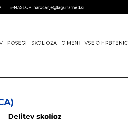
0
E-NASLOV: narocanje@lagunamed.si
V
POSEGI
SKOLIOZA
O MENI
VSE O HRBTENIC
CA)
Delitev skolioz