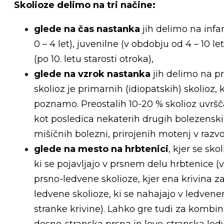
Skolioze delimo na tri načine:
glede na čas nastanka
jih delimo na infan
0 – 4 let), juvenilne (v obdobju od 4 – 10 l
(po 10. letu starosti otroka),
glede na vzrok nastanka
jih delimo na p
skolioz je primarnih (idiopatskih) skolioz
poznamo. Preostalih 10-20 % skolioz uvrš
kot posledica nekaterih drugih bolezenskih
mišičnih bolezni, prirojenih motenj v razv
glede na mesto na hrbtenici
, kjer se sko
ki se pojavljajo v prsnem delu hrbtenice (
prsno-ledvene skolioze, kjer ena krivina z
ledvene skolioze, ki se nahajajo v ledven
stranke krivine). Lahko gre tudi za kombin
desno-stranska prsna in levo-stranska ledv