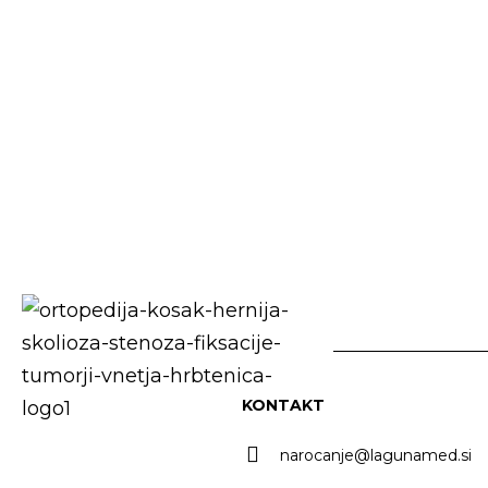
KONTAKT
narocanje@lagunamed.si