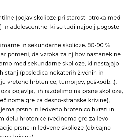
tilne (pojav skolioze pri starosti otroka med
et) in adolescentne, ki so tudi najbolj pogoste
rimarne in sekundarne skolioze. 80-90 %
, kar pomeni, da vzroka za njihov nastanek ne
čamo med sekundarne skolioze, ki nastajajo
 stanj (posledica nekaterih živčnih in
oju vretenc hrbtenice, tumorjev, poškodb…),
lioza pojavlja, jih razdelimo na prsne skolioze,
večinoma gre za desno-stranske krivine),
ajema prsno in ledveno hrbtenico hkrati in
em delu hrbtenice (večinoma gre za levo-
acijo prsne in ledvene skolioze (običajno
ena krivina).