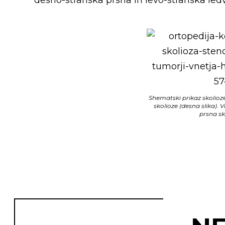
Shematski prikaz skolioze 
skolioze (desna slika).
prsna sk