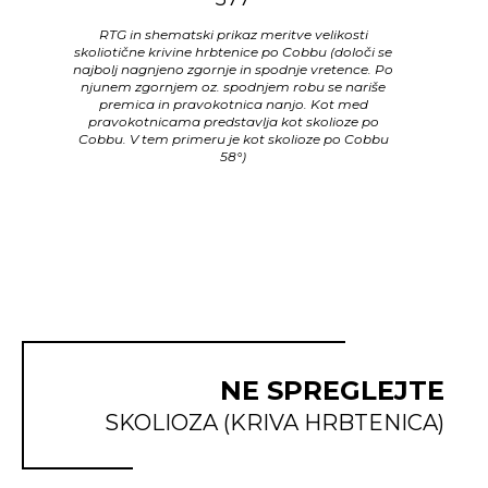
RTG in shematski prikaz meritve velikosti
skoliotične krivine hrbtenice po Cobbu (določi se
najbolj nagnjeno zgornje in spodnje vretence. Po
njunem zgornjem oz. spodnjem robu se nariše
premica in pravokotnica nanjo. Kot med
pravokotnicama predstavlja kot skolioze po
Cobbu. V tem primeru je kot skolioze po Cobbu
58°)
NE SPREGLEJTE
SKOLIOZA (KRIVA HRBTENICA)