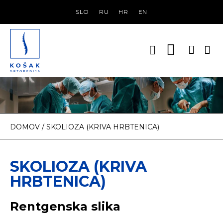
SLO
RU
HR
EN
VSE
NARO
DOMOV
/
SKOLIOZA (KRIVA HRBTENICA)
SKOLIOZA (KRIVA
HRBTENICA)
Rentgenska slika